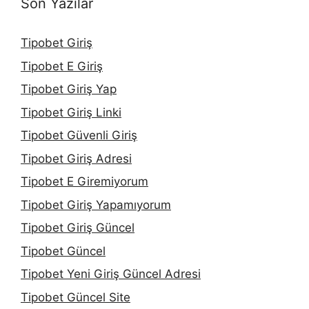
Son Yazılar
Tipobet Giriş
Tipobet E Giriş
Tipobet Giriş Yap
Tipobet Giriş Linki
Tipobet Güvenli Giriş
Tipobet Giriş Adresi
Tipobet E Giremiyorum
Tipobet Giriş Yapamıyorum
Tipobet Giriş Güncel
Tipobet Güncel
Tipobet Yeni Giriş Güncel Adresi
Tipobet Güncel Site