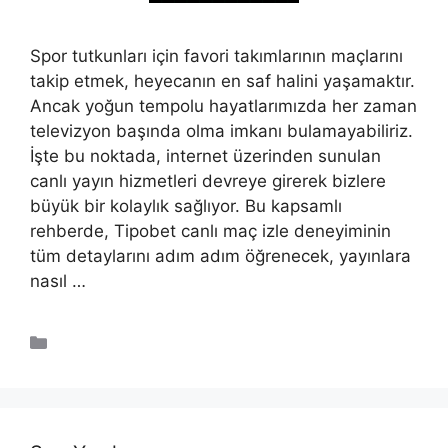
Spor tutkunları için favori takımlarının maçlarını
takip etmek, heyecanın en saf halini yaşamaktır.
Ancak yoğun tempolu hayatlarımızda her zaman
televizyon başında olma imkanı bulamayabiliriz.
İşte bu noktada, internet üzerinden sunulan
canlı yayın hizmetleri devreye girerek bizlere
büyük bir kolaylık sağlıyor. Bu kapsamlı
rehberde, Tipobet canlı maç izle deneyiminin
tüm detaylarını adım adım öğrenecek, yayınlara
nasıl …
Read more
Kategoriler
Tipobet Tv