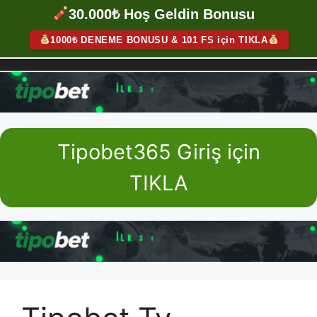
İçeriğe
30.000₺ Hoş Geldin Bonusu
atla
Menü
1000₺ DENEME BONUSU & 101 FS için TIKLA
Tipobet365 Giriş için
TIKLA