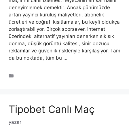
maçlarını canlı izlemek, heyecanın en saf halini
deneyimlemek demektir. Ancak günümüzde
artan yayıncı kuruluş maliyetleri, abonelik
ücretleri ve coğrafi kısıtlamalar, bu keyfi oldukça
zorlaştırabiliyor. Birçok sporsever, internet
üzerindeki alternatif yayınları denerken sık sık
donma, düşük görüntü kalitesi, sinir bozucu
reklamlar ve güvenlik riskleriyle karşılaşıyor. Tam
da bu noktada, tüm bu …
Read more
Kategoriler
Tipobet Tv
Tipobet Canlı Maç
yazar
Ozan Karabulut