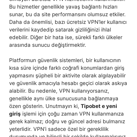
Bu hizmetler genellikle yavaş bağlantı hızları
sunar, bu da site performansını olumsuz etkiler.
Daha da önemlisi, bazı ücretsiz VPN’ler kullanıcı
verilerini kaydedip satarak gizliliğinizi ihlal
edebilir. Diğer bir hata ise, sürekli farklı ülkeler
arasında sunucu değiştirmektir.
Platformun güvenlik sistemleri, bir kullanıcının
kısa süre içinde farklı coğrafi konumlardan giriş
yapmasını şüpheli bir aktivite olarak algılayabilir
ve güvenlik amacıyla hesabı geçici olarak askıya
alabilir. Bu nedenle, VPN kullanıyorsanız,
genellikle aynı ülke sunucusuna bağlanmaya
özen gösterin. Unutmayın ki,
Tipobet e yeni
giriş
işlemi için çoğu zaman VPN kullanmanıza
gerek kalmaz; doğru ve güncel adresi bulmanız
yeterlidir. VPN’i sadece özel bir gereklilik
durumunda ve bilinçli bir şekilde kullanmalısınız.