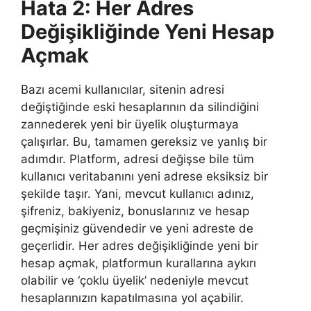
Hata 2: Her Adres
Değişikliğinde Yeni Hesap
Açmak
Bazı acemi kullanıcılar, sitenin adresi
değiştiğinde eski hesaplarının da silindiğini
zannederek yeni bir üyelik oluşturmaya
çalışırlar. Bu, tamamen gereksiz ve yanlış bir
adımdır. Platform, adresi değişse bile tüm
kullanıcı veritabanını yeni adrese eksiksiz bir
şekilde taşır. Yani, mevcut kullanıcı adınız,
şifreniz, bakiyeniz, bonuslarınız ve hesap
geçmişiniz güvendedir ve yeni adreste de
geçerlidir. Her adres değişikliğinde yeni bir
hesap açmak, platformun kurallarına aykırı
olabilir ve ‘çoklu üyelik’ nedeniyle mevcut
hesaplarınızın kapatılmasına yol açabilir.