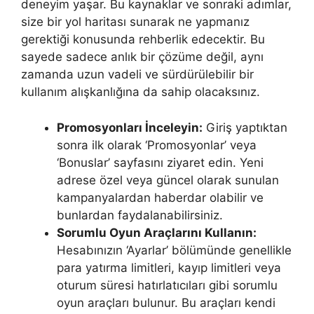
deneyim yaşar. Bu kaynaklar ve sonraki adımlar,
size bir yol haritası sunarak ne yapmanız
gerektiği konusunda rehberlik edecektir. Bu
sayede sadece anlık bir çözüme değil, aynı
zamanda uzun vadeli ve sürdürülebilir bir
kullanım alışkanlığına da sahip olacaksınız.
Promosyonları İnceleyin:
Giriş yaptıktan
sonra ilk olarak ‘Promosyonlar’ veya
‘Bonuslar’ sayfasını ziyaret edin. Yeni
adrese özel veya güncel olarak sunulan
kampanyalardan haberdar olabilir ve
bunlardan faydalanabilirsiniz.
Sorumlu Oyun Araçlarını Kullanın:
Hesabınızın ‘Ayarlar’ bölümünde genellikle
para yatırma limitleri, kayıp limitleri veya
oturum süresi hatırlatıcıları gibi sorumlu
oyun araçları bulunur. Bu araçları kendi