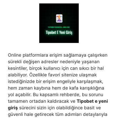
Online platformlara erişim sağlamaya çalışırken
sürekli değişen adresler nedeniyle yaşanan
kesintiler, birçok kullanıcı için can sıkıcı bir hal
alabiliyor. Özellikle favori sitenize ulaşmak
istediğinizde bir erişim engeliyle karşılaşmak,
hem zaman kaybına hem de kafa karışıklığına
yol açabilir. Bu kapsamlı rehberde, bu sorunu
tamamen ortadan kaldıracak ve
Tipobet e yeni
giriş
sürecini sizin için olabildiğince basit ve
güvenli hale getirecek tüm adımları detaylarıyla