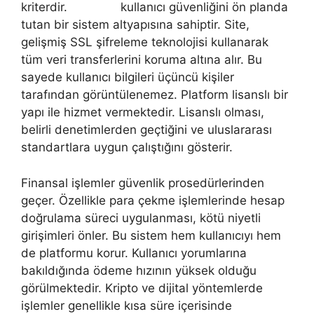
kriterdir.
Site365
kullanıcı güvenliğini ön planda
tutan bir sistem altyapısına sahiptir. Site,
gelişmiş SSL şifreleme teknolojisi kullanarak
tüm veri transferlerini koruma altına alır. Bu
sayede kullanıcı bilgileri üçüncü kişiler
tarafından görüntülenemez. Platform lisanslı bir
yapı ile hizmet vermektedir. Lisanslı olması,
belirli denetimlerden geçtiğini ve uluslararası
standartlara uygun çalıştığını gösterir.
Finansal işlemler güvenlik prosedürlerinden
geçer. Özellikle para çekme işlemlerinde hesap
doğrulama süreci uygulanması, kötü niyetli
girişimleri önler. Bu sistem hem kullanıcıyı hem
de platformu korur. Kullanıcı yorumlarına
bakıldığında ödeme hızının yüksek olduğu
görülmektedir. Kripto ve dijital yöntemlerde
işlemler genellikle kısa süre içerisinde