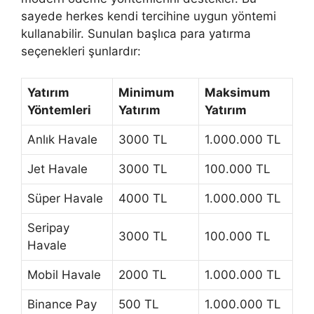
sayede herkes kendi tercihine uygun yöntemi
kullanabilir. Sunulan başlıca para yatırma
seçenekleri şunlardır:
Yatırım
Minimum
Maksimum
Yöntemleri
Yatırım
Yatırım
Anlık Havale
3000 TL
1.000.000 TL
Jet Havale
3000 TL
100.000 TL
Süper Havale
4000 TL
1.000.000 TL
Seripay
3000 TL
100.000 TL
Havale
Mobil Havale
2000 TL
1.000.000 TL
Binance Pay
500 TL
1.000.000 TL