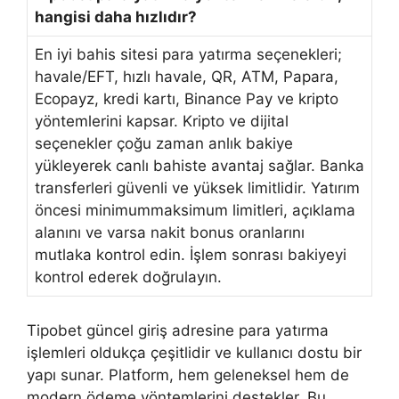
hangisi daha hızlıdır?
En iyi bahis sitesi para yatırma seçenekleri;
havale/EFT, hızlı havale, QR, ATM, Papara,
Ecopayz, kredi kartı, Binance Pay ve kripto
yöntemlerini kapsar. Kripto ve dijital
seçenekler çoğu zaman anlık bakiye
yükleyerek canlı bahiste avantaj sağlar. Banka
transferleri güvenli ve yüksek limitlidir. Yatırım
öncesi minimummaksimum limitleri, açıklama
alanını ve varsa nakit bonus oranlarını
mutlaka kontrol edin. İşlem sonrası bakiyeyi
kontrol ederek doğrulayın.
Tipobet güncel giriş adresine para yatırma
işlemleri oldukça çeşitlidir ve kullanıcı dostu bir
yapı sunar. Platform, hem geleneksel hem de
modern ödeme yöntemlerini destekler. Bu