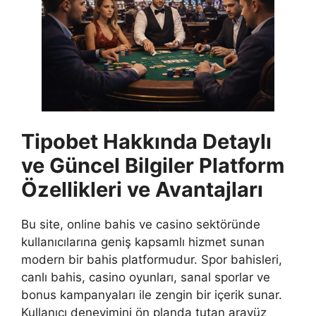
Tipobet Hakkında Detaylı
ve Güncel Bilgiler Platform
Özellikleri ve Avantajları
Bu site, online bahis ve casino sektöründe
kullanıcılarına geniş kapsamlı hizmet sunan
modern bir bahis platformudur. Spor bahisleri,
canlı bahis, casino oyunları, sanal sporlar ve
bonus kampanyaları ile zengin bir içerik sunar.
Kullanıcı deneyimini ön planda tutan arayüz