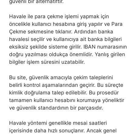
güvenli bir alternatiftir.
Havale ile para çekme işlemi yapmak için
öncelikle kullanıcı hesabına giriş yapılır ve Para
Çekme sekmesine tıklanır. Ardından banka
havalesi seçilir ve kullanıcıya ait banka bilgileri
eksiksiz şekilde sisteme girilir. IBAN numarasının
doğru yazılması oldukça önemlidir. Yanlış girilen
bilgiler işlem süresini uzatabilir.
Bu site, güvenlik amacıyla çekim taleplerini
belirli kontrol aşamalarından geçirir. Bu süreçte
kimlik doğrulama talep edilebilir. Bu prosedür
tamamen kullanıcı hesabını korumaya yöneliktir
ve güvenlik standardının bir parçasıdır.
Havale yöntemi genellikle mesai saatleri
içerisinde daha hızlı sonuçlanır. Ancak genel