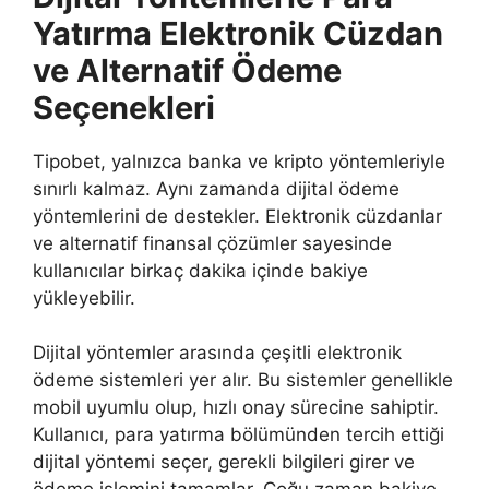
Yatırma Elektronik Cüzdan
ve Alternatif Ödeme
Seçenekleri
Tipobet, yalnızca banka ve kripto yöntemleriyle
sınırlı kalmaz. Aynı zamanda dijital ödeme
yöntemlerini de destekler. Elektronik cüzdanlar
ve alternatif finansal çözümler sayesinde
kullanıcılar birkaç dakika içinde bakiye
yükleyebilir.
Dijital yöntemler arasında çeşitli elektronik
ödeme sistemleri yer alır. Bu sistemler genellikle
mobil uyumlu olup, hızlı onay sürecine sahiptir.
Kullanıcı, para yatırma bölümünden tercih ettiği
dijital yöntemi seçer, gerekli bilgileri girer ve