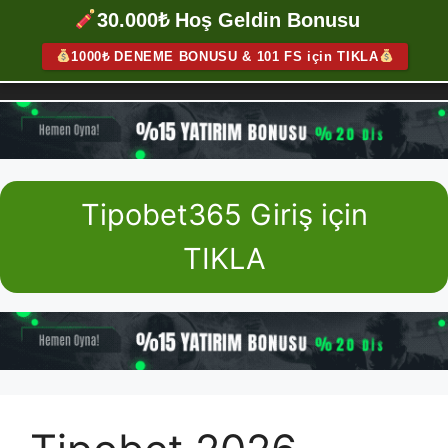
İçeriğe
30.000₺ Hoş Geldin Bonusu
atla
Menü
1000₺ DENEME BONUSU & 101 FS için TIKLA
Tipobet365 Giriş için
TIKLA