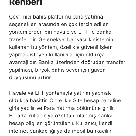
Rehberi
Çevrimiçi bahis platformu para yatırma
seçenekleri arasında en çok tercih edilen
yöntemlerden biri havale ve EFT ile banka
transferidir. Geleneksel bankacılık sistemini
kullanan bu yöntem, özellikle güvenli işlem
yapmak isteyen kullanıcılar için oldukça
avantajlıdır. Banka üzerinden doğrudan transfer
yapılması, birçok bahis sever için güven
duygusunu artırır.
Havale ve EFT yöntemiyle yatırım yapmak
oldukça basittir. Öncelikle Site hesap paneline
giriş yapılır ve Para Yatırma bölümüne girilir.
Burada kullanıcıya özel tanımlanmış banka
hesap bilgileri görüntülenir. Kullanıcı, kendi
internet bankacılığı ya da mobil bankacılık