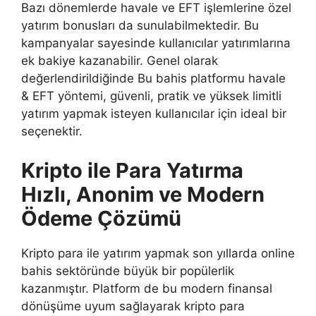
Bazı dönemlerde havale ve EFT işlemlerine özel
yatırım bonusları da sunulabilmektedir. Bu
kampanyalar sayesinde kullanıcılar yatırımlarına
ek bakiye kazanabilir. Genel olarak
değerlendirildiğinde Bu bahis platformu havale
& EFT yöntemi, güvenli, pratik ve yüksek limitli
yatırım yapmak isteyen kullanıcılar için ideal bir
seçenektir.
Kripto ile Para Yatırma
Hızlı, Anonim ve Modern
Ödeme Çözümü
Kripto para ile yatırım yapmak son yıllarda online
bahis sektöründe büyük bir popülerlik
kazanmıştır. Platform de bu modern finansal
dönüşüme uyum sağlayarak kripto para