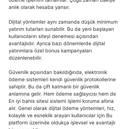
ödeme işlemini tamamlar. Çoğu zaman bakiye
anlık olarak hesaba yansır.
Dijital yöntemler aynı zamanda düşük minimum
yatırım tutarları sunabilir. Bu da yeni başlayan
kullanıcıların siteyi denemesi açısından
avantajlıdır. Ayrıca bazı dönemlerde dijital
yatırımlara özel bonus kampanyaları
düzenlenebilir.
Güvenlik açısından bakıldığında, elektronik
ödeme sistemleri kendi güvenlik protokollerine
sahiptir. Bu da çift katmanlı bir güvenlik
anlamına gelir. Hem ödeme sağlayıcısı hem de
En iyi bahis sitesi sistemi işlemi koruma altına
alır. Genel olarak dijital ödeme yöntemleri, hız,
kolaylık ve esneklik arayan kullanıcılar için Bu
platform üzerinde oldukça işlevsel ve avantajlı