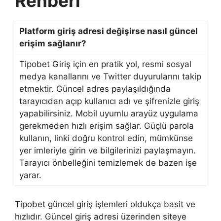
Rehberi
Platform giriş adresi değişirse nasıl güncel
erişim sağlanır?
Tipobet Giriş için en pratik yol, resmi sosyal
medya kanallarını ve Twitter duyurularını takip
etmektir. Güncel adres paylaşıldığında
tarayıcıdan açıp kullanıcı adı ve şifrenizle giriş
yapabilirsiniz. Mobil uyumlu arayüz uygulama
gerekmeden hızlı erişim sağlar. Güçlü parola
kullanın, linki doğru kontrol edin, mümkünse
yer imleriyle girin ve bilgilerinizi paylaşmayın.
Tarayıcı önbelleğini temizlemek de bazen işe
yarar.
Tipobet güncel giriş işlemleri oldukça basit ve
hızlıdır. Güncel giriş adresi üzerinden siteye