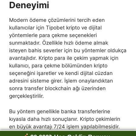
Deneyimi
Modern ödeme çözümlerini tercih eden
kullanıcılar için Tipobet kripto ve dijital
yöntemlerle para çekme seçenekleri
sunmaktadır. Özellikle hızlı ödeme almak
isteyen bahis severler için bu yöntemler oldukça
avantajlıdır. Kripto para ile çekim yapmak için
kullanıcı, para çekme bölümünden kripto
seçeneğini işaretler ve kendi dijital cüzdan
adresini sisteme girer. İşlem onaylandıktan
sonra transfer blockchain ağı üzerinden
gerçekleştirilir.
Bu yöntem genellikle banka transferlerine
kıyasla daha hızlı sonuçlanır. Kripto çekimlerin
en büyük avantajı 7/24 işlem yapılabilmesidir.
Banka mesai saatlerine bağlı kalmadan transfer