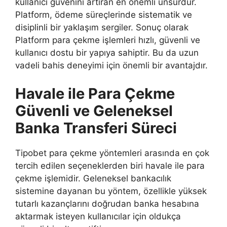
kullanıcı güvenini artıran en önemli unsurdur.
Platform, ödeme süreçlerinde sistematik ve
disiplinli bir yaklaşım sergiler. Sonuç olarak
Platform para çekme işlemleri hızlı, güvenli ve
kullanıcı dostu bir yapıya sahiptir. Bu da uzun
vadeli bahis deneyimi için önemli bir avantajdır.
Havale ile Para Çekme
Güvenli ve Geleneksel
Banka Transferi Süreci
Tipobet para çekme yöntemleri arasında en çok
tercih edilen seçeneklerden biri havale ile para
çekme işlemidir. Geleneksel bankacılık
sistemine dayanan bu yöntem, özellikle yüksek
tutarlı kazançlarını doğrudan banka hesabına
aktarmak isteyen kullanıcılar için oldukça