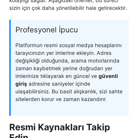
kolaylığı sağlar. Aşağıdaki öneriler, bu süreci
sizin için çok daha yönetilebilir hale getirecektir.
Profesyonel İpucu
Platformun resmi sosyal medya hesaplarını
tarayıcınızın yer imlerine ekleyin. Adres
değişikliği olduğunda, arama motorlarında
zaman kaybetmek yerine doğrudan yer
imlerinize tıklayarak en güncel ve
güvenli
giriş
adresine saniyeler içinde
ulaşabilirsiniz. Bu basit alışkanlık, sizi sahte
sitelerden korur ve zaman kazandırır.
Resmi Kaynakları Takip
Edin