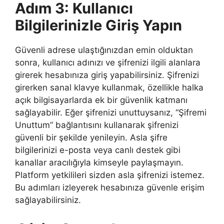
Adım 3: Kullanıcı
Bilgilerinizle Giriş Yapın
Güvenli adrese ulaştığınızdan emin olduktan
sonra, kullanıcı adınızı ve şifrenizi ilgili alanlara
girerek hesabınıza giriş yapabilirsiniz. Şifrenizi
girerken sanal klavye kullanmak, özellikle halka
açık bilgisayarlarda ek bir güvenlik katmanı
sağlayabilir. Eğer şifrenizi unuttuysanız, “Şifremi
Unuttum” bağlantısını kullanarak şifrenizi
güvenli bir şekilde yenileyin. Asla şifre
bilgilerinizi e-posta veya canlı destek gibi
kanallar aracılığıyla kimseyle paylaşmayın.
Platform yetkilileri sizden asla şifrenizi istemez.
Bu adımları izleyerek hesabınıza güvenle erişim
sağlayabilirsiniz.