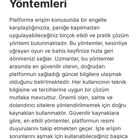
Yöntemleri
Platforma erişim konusunda bir engelle
karşılaştığınızda, paniğe kapılmadan
uygulayabileceğiniz birçok etkili ve pratik çözüm
yöntemi bulunmaktadır. Bu yöntemler, kesintiye
uğrayan oyun ve bahis keyfinize hızla geri
dönmenizi sağlar. Uzmanlar, bu yöntemler
arasında en güvenilir olanın, doğrudan
platformun sağladığı güncel bilgilere ulaşmak
olduğunu belirtmektedir. Her kullanıcının teknik
bilgisine ve tercihlerine uygun bir çözüm
mutlaka mevcuttur. Önemli olan, sahte ve
dolandırıcı sitelere yönlendirilmemek için doğru
kaynakları kullanmaktır. Güvenilir kaynaklara
göre, en etkili yöntemler, platformun resmi
duyurularını takip etmekten geçer. İşte erişim
sorunlarını aşmak için kullanabileceğiniz başlıca