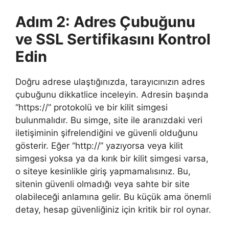
Adım 2: Adres Çubuğunu
ve SSL Sertifikasını Kontrol
Edin
Doğru adrese ulaştığınızda, tarayıcınızın adres
çubuğunu dikkatlice inceleyin. Adresin başında
“https://” protokolü ve bir kilit simgesi
bulunmalıdır. Bu simge, site ile aranızdaki veri
iletişiminin şifrelendiğini ve güvenli olduğunu
gösterir. Eğer “http://” yazıyorsa veya kilit
simgesi yoksa ya da kırık bir kilit simgesi varsa,
o siteye kesinlikle giriş yapmamalısınız. Bu,
sitenin güvenli olmadığı veya sahte bir site
olabileceği anlamına gelir. Bu küçük ama önemli
detay, hesap güvenliğiniz için kritik bir rol oynar.