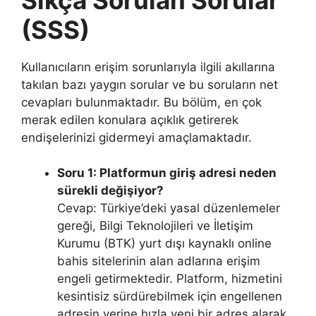
(SSS)
Kullanıcıların erişim sorunlarıyla ilgili akıllarına
takılan bazı yaygın sorular ve bu soruların net
cevapları bulunmaktadır. Bu bölüm, en çok
merak edilen konulara açıklık getirerek
endişelerinizi gidermeyi amaçlamaktadır.
Soru 1: Platformun giriş adresi neden
sürekli değişiyor?
Cevap: Türkiye’deki yasal düzenlemeler
gereği, Bilgi Teknolojileri ve İletişim
Kurumu (BTK) yurt dışı kaynaklı online
bahis sitelerinin alan adlarına erişim
engeli getirmektedir. Platform, hizmetini
kesintisiz sürdürebilmek için engellenen
adresin yerine hızla yeni bir adres alarak