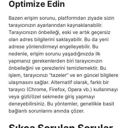
Optimize Edin
Bazen erişim sorunu, platformdan ziyade sizin
tarayıcınızın ayarlarından kaynaklanabilir.
Tarayıcınızın önbelleği, eski ve artık geçersiz
olan adres bilgilerini saklayabilir. Bu da yeni
adrese yönlendirmeyi engelleyebilir. Bu
nedenle, erişim sorunu yaşadığınızda ilk
yapmanız gerekenlerden biri tarayıcınızın
önbelleğini ve çerezlerini temizlemektir. Bu
işlem, tarayıcınızı “tazeler” ve en güncel bilgilere
ulaşmasını sağlar. Alternatif olarak, farklı bir
tarayıcı (Chrome, Firefox, Opera vb.) kullanmayı
veya gizli/özel sekmede giriş yapmayı
deneyebilirsiniz. Bu yöntemler, genellikle basit
bağlantı sorunlarını anında çözer.
Sıkça Sorulan Sorular