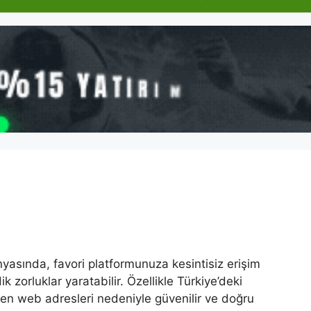
yasında, favori platformunuza kesintisiz erişim
orluklar yaratabilir. Özellikle Türkiye’deki
ğişen web adresleri nedeniyle güvenilir ve doğru