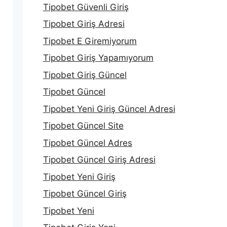
Tipobet Güvenli Giriş
Tipobet Giriş Adresi
Tipobet E Giremiyorum
Tipobet Giriş Yapamıyorum
Tipobet Giriş Güncel
Tipobet Güncel
Tipobet Yeni Giriş Güncel Adresi
Tipobet Güncel Site
Tipobet Güncel Adres
Tipobet Güncel Giriş Adresi
Tipobet Yeni Giriş
Tipobet Güncel Giriş
Tipobet Yeni