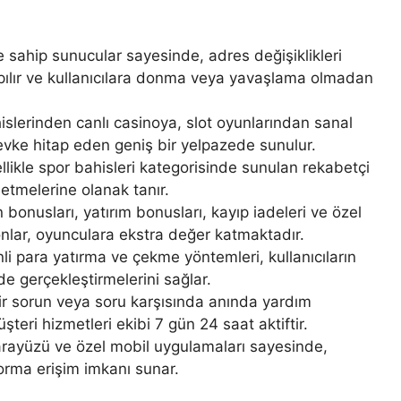
 sahip sunucular sayesinde, adres değişiklikleri
pılır ve kullanıcılara donma veya yavaşlama olmadan
slerinden canlı casinoya, slot oyunlarından sanal
zevke hitap eden geniş bir yelpazede sunulur.
likle spor bahisleri kategorisinde sunulan rekabetçi
 etmelerine olanak tanır.
bonusları, yatırım bonusları, kayıp iadeleri ve özel
nlar, oyunculara ekstra değer katmaktadır.
li para yatırma ve çekme yöntemleri, kullanıcıların
lde gerçekleştirmelerini sağlar.
r sorun veya soru karşısında anında yardım
teri hizmetleri ekibi 7 gün 24 saat aktiftir.
yüzü ve özel mobil uygulamaları sayesinde,
forma erişim imkanı sunar.