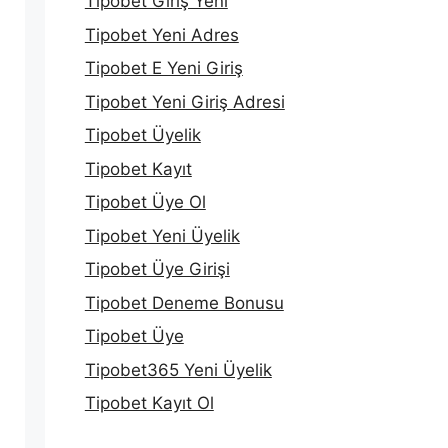
Tipobet Giriş Yeni
Tipobet Yeni Adres
Tipobet E Yeni Giriş
Tipobet Yeni Giriş Adresi
Tipobet Üyelik
Tipobet Kayıt
Tipobet Üye Ol
Tipobet Yeni Üyelik
Tipobet Üye Girişi
Tipobet Deneme Bonusu
Tipobet Üye
Tipobet365 Yeni Üyelik
Tipobet Kayıt Ol