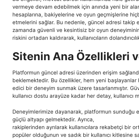
vermeye devam edebilmek için anında yeni bir alan 
hesaplarına, bakiyelerine ve oyun geçmişlerine hi
etmelerini sağlar. Bu nedenle, güncel adresi takip 
zamanda güvenli ve kesintisiz bir oyun deneyiminin
riskini ortadan kaldırarak, kullanıcıların dolandırıcı
Sitenin Ana Özellikleri 
Platformun güncel adresi üzerinden erişim sağlandığı
beklemektedir. Bu özellikler, hem yeni başlayanlar
edici bir deneyim sunmak üzere tasarlanmıştır. Gü
kullanıcı dostu arayüze kadar her detay, kullanıcı
Deneyimlerimize dayanarak, platformun sunduğu en b
güçlü altyapı gelmektedir. Ayrıca,
Tipobet güncel g
rakiplerinden ayrılarak kullanıcılara rekabetçi bir
popüler olduğunun ve sadık bir kullanıcı kitlesine 