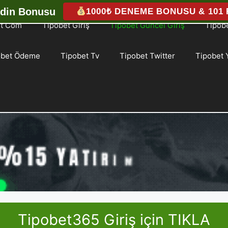
ldin Bonusu
1000₺ DENEME BONUSU & 101 F
et Com
Tipobet Giriş
Tipobet Güncel Giriş
Tipobe
obet Ödeme
Tipobet Tv
Tipobet Twitter
Tipobet 
Tipobet365 Giriş için TIKLA