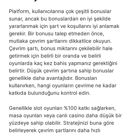
Platform, kullanıcılarına çok çeşitli bonuslar
sunar, ancak bu bonuslardan en iyi şekilde
yararlanmak için şart ve koşullarını iyi anlamak
gerekir. Bir bonusu talep etmeden önce,
mutlaka çevrim şartlarını dikkatlice okuyun.
Çevrim şartı, bonus miktarını çekilebilir hale
getirmek için belirli bir oranda ve belirli
oyunlarda kaç kez bahis yapmanız gerektiğini
belirtir. Düşük çevrim şartına sahip bonuslar
genellikle daha avantajlıdır. Bonusları
kullanırken, hangi oyunların çevrime ne kadar
katkıda bulunduğunu kontrol edin.
Genellikle slot oyunları %100 katkı sağlarken,
masa oyunları veya canlı casino daha düşük bir
yüzdeye sahip olabilir. Stratejinizi buna göre
belirleyerek çevrim şartlarını daha hızlı