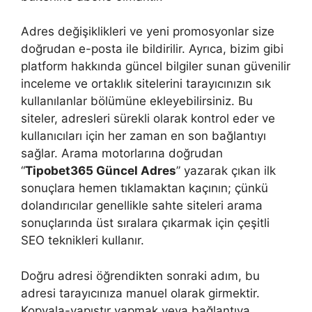
Adres değişiklikleri ve yeni promosyonlar size
doğrudan e-posta ile bildirilir. Ayrıca, bizim gibi
platform hakkında güncel bilgiler sunan güvenilir
inceleme ve ortaklık sitelerini tarayıcınızın sık
kullanılanlar bölümüne ekleyebilirsiniz. Bu
siteler, adresleri sürekli olarak kontrol eder ve
kullanıcıları için her zaman en son bağlantıyı
sağlar. Arama motorlarına doğrudan
“
Tipobet365 Güncel Adres
” yazarak çıkan ilk
sonuçlara hemen tıklamaktan kaçının; çünkü
dolandırıcılar genellikle sahte siteleri arama
sonuçlarında üst sıralara çıkarmak için çeşitli
SEO teknikleri kullanır.
Doğru adresi öğrendikten sonraki adım, bu
adresi tarayıcınıza manuel olarak girmektir.
Kopyala-yapıştır yapmak veya bağlantıya