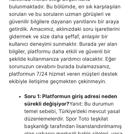
bulunmaktadır. Bu bölümde, en sık karşılaşılan
soruları ve bu soruların uzman görüşleri ve
güvenilir bilgilere dayanan yanıtlarını bir araya
getirdik. Amacımız, aklınızdaki soru işaretlerini
gidermek ve size daha şeffaf, anlaşılır bir
kullanıcı deneyimi sunmaktır. Burada yer alan
bilgiler, platformu daha etkili ve güvenli bir
şekilde kullanmanıza yardımcı olacaktır. Eğer
sorunuzun cevabını burada bulamazsanız,
platformun 7/24 hizmet veren müşteri destek
ekibiyle iletişime geçmekten çekinmeyin.
Soru 1: Platformun giriş adresi neden
sürekli değişiyor?
Yanıt: Bu durumun
temel sebebi, Türkiye’deki mevcut yasal
düzenlemelerdir. Spor Toto teşkilat
başkanlığı tarafından lisanslandırılmamış
olan yabancı merkezli bahis siteleri, yasa