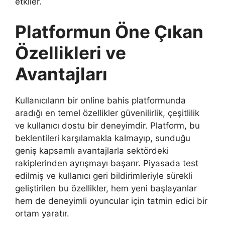
etkiler.
Platformun Öne Çıkan
Özellikleri ve
Avantajları
Kullanıcıların bir online bahis platformunda
aradığı en temel özellikler güvenilirlik, çeşitlilik
ve kullanıcı dostu bir deneyimdir. Platform, bu
beklentileri karşılamakla kalmayıp, sunduğu
geniş kapsamlı avantajlarla sektördeki
rakiplerinden ayrışmayı başarır. Piyasada test
edilmiş ve kullanıcı geri bildirimleriyle sürekli
geliştirilen bu özellikler, hem yeni başlayanlar
hem de deneyimli oyuncular için tatmin edici bir
ortam yaratır.