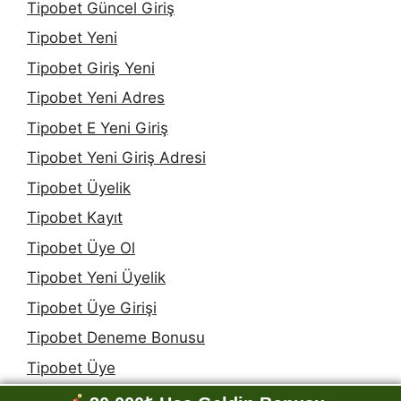
Tipobet Güncel Giriş
Tipobet Yeni
Tipobet Giriş Yeni
Tipobet Yeni Adres
Tipobet E Yeni Giriş
Tipobet Yeni Giriş Adresi
Tipobet Üyelik
Tipobet Kayıt
Tipobet Üye Ol
Tipobet Yeni Üyelik
Tipobet Üye Girişi
Tipobet Deneme Bonusu
Tipobet Üye
Tipobet365 Yeni Üyelik