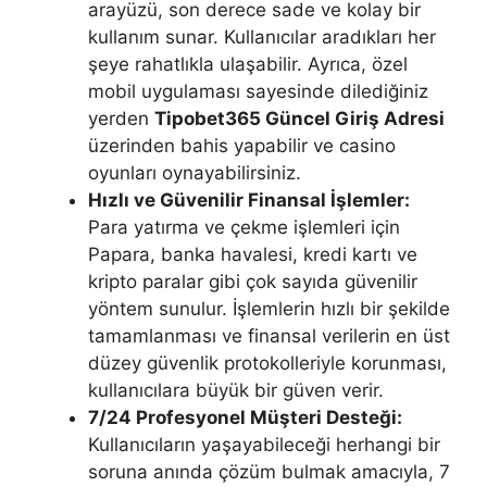
arayüzü, son derece sade ve kolay bir
kullanım sunar. Kullanıcılar aradıkları her
şeye rahatlıkla ulaşabilir. Ayrıca, özel
mobil uygulaması sayesinde dilediğiniz
yerden
Tipobet365 Güncel Giriş Adresi
üzerinden bahis yapabilir ve casino
oyunları oynayabilirsiniz.
Hızlı ve Güvenilir Finansal İşlemler:
Para yatırma ve çekme işlemleri için
Papara, banka havalesi, kredi kartı ve
kripto paralar gibi çok sayıda güvenilir
yöntem sunulur. İşlemlerin hızlı bir şekilde
tamamlanması ve finansal verilerin en üst
düzey güvenlik protokolleriyle korunması,
kullanıcılara büyük bir güven verir.
7/24 Profesyonel Müşteri Desteği:
Kullanıcıların yaşayabileceği herhangi bir
soruna anında çözüm bulmak amacıyla, 7