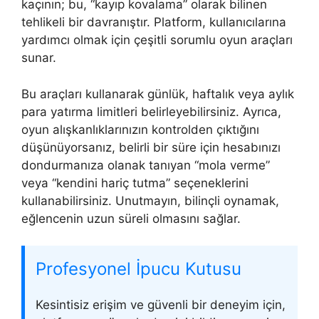
kaçının; bu, “kayıp kovalama” olarak bilinen
tehlikeli bir davranıştır. Platform, kullanıcılarına
yardımcı olmak için çeşitli sorumlu oyun araçları
sunar.
Bu araçları kullanarak günlük, haftalık veya aylık
para yatırma limitleri belirleyebilirsiniz. Ayrıca,
oyun alışkanlıklarınızın kontrolden çıktığını
düşünüyorsanız, belirli bir süre için hesabınızı
dondurmanıza olanak tanıyan “mola verme”
veya “kendini hariç tutma” seçeneklerini
kullanabilirsiniz. Unutmayın, bilinçli oynamak,
eğlencenin uzun süreli olmasını sağlar.
Profesyonel İpucu Kutusu
Kesintisiz erişim ve güvenli bir deneyim için,