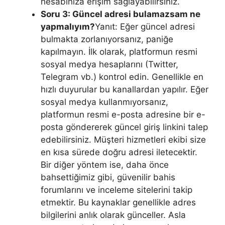
hesabınıza erişim sağlayabilirsiniz.
Soru 3: Güncel adresi bulamazsam ne
yapmalıyım?
Yanıt: Eğer güncel adresi
bulmakta zorlanıyorsanız, paniğe
kapılmayın. İlk olarak, platformun resmi
sosyal medya hesaplarını (Twitter,
Telegram vb.) kontrol edin. Genellikle en
hızlı duyurular bu kanallardan yapılır. Eğer
sosyal medya kullanmıyorsanız,
platformun resmi e-posta adresine bir e-
posta göndererek güncel giriş linkini talep
edebilirsiniz. Müşteri hizmetleri ekibi size
en kısa sürede doğru adresi iletecektir.
Bir diğer yöntem ise, daha önce
bahsettiğimiz gibi, güvenilir bahis
forumlarını ve inceleme sitelerini takip
etmektir. Bu kaynaklar genellikle adres
bilgilerini anlık olarak günceller. Asla