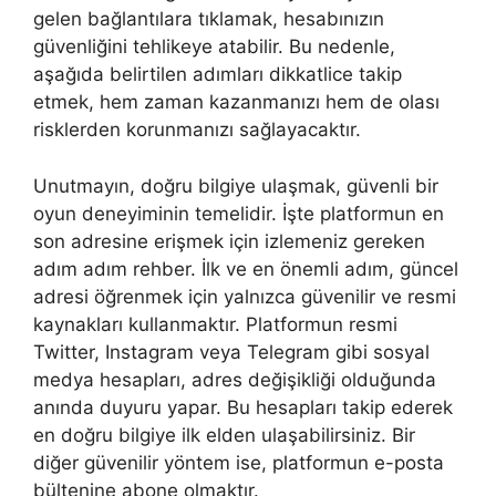
gelen bağlantılara tıklamak, hesabınızın
güvenliğini tehlikeye atabilir. Bu nedenle,
aşağıda belirtilen adımları dikkatlice takip
etmek, hem zaman kazanmanızı hem de olası
risklerden korunmanızı sağlayacaktır.
Unutmayın, doğru bilgiye ulaşmak, güvenli bir
oyun deneyiminin temelidir. İşte platformun en
son adresine erişmek için izlemeniz gereken
adım adım rehber. İlk ve en önemli adım, güncel
adresi öğrenmek için yalnızca güvenilir ve resmi
kaynakları kullanmaktır. Platformun resmi
Twitter, Instagram veya Telegram gibi sosyal
medya hesapları, adres değişikliği olduğunda
anında duyuru yapar. Bu hesapları takip ederek
en doğru bilgiye ilk elden ulaşabilirsiniz. Bir
diğer güvenilir yöntem ise, platformun e-posta
bültenine abone olmaktır.