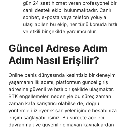
gün 24 saat hizmet veren profesyonel bir
canlı destek ekibi bulunmaktadır. Canlı
sohbet, e-posta veya telefon yoluyla
ulaşılabilen bu ekip, her türlü konuda hızlı
ve etkili bir şekilde yardımcı olur.
Güncel Adrese Adım
Adım Nasıl Erişilir?
Online bahis dünyasında kesintisiz bir deneyim
yaşamanın ilk adımı, platformun güncel giriş
adresine güvenli ve hızlı bir şekilde ulaşmaktır.
BTK engellemeleri nedeniyle bu süreç zaman
zaman kafa karıştırıcı olabilse de, doğru
yöntemleri izleyerek saniyeler içinde hesabınıza
erişim sağlayabilirsiniz. Bu süreçte aceleci
davranmak ve güvenilir olmayan kaynaklardan