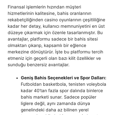
Finansal işlemlerin hızından müşteri
hizmetlerinin kalitesine, bahis oranlarının
rekabetçiliğinden casino oyunlarının çeşitliliğine
kadar her detay, kullanıcı memnuniyetini en üst
düzeye çıkarmak için özenle tasarlanmıştır. Bu
avantajlar, platformu sadece bir bahis sitesi
olmaktan çıkarıp, kapsamlı bir eğlence
merkezine dönüştürür. İşte bu platformu tercih
etmeniz için geçerli olan bazı kilit özellikler ve
sunduğu benzersiz avantajlar.
Geniş Bahis Seçenekleri ve Spor Dalları:
Futboldan basketbola, tenisten voleybola
kadar 40’tan fazla spor dalında binlerce
bahis marketi sunar. Sadece popüler
liglere değil, aynı zamanda dünya
genelindeki daha az bilinen yerel