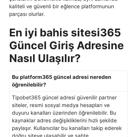
kaliteli ve güvenli bir eğlence platformunun
parçası olurlar.
En iyi bahis sitesi365
Güncel Giriş Adresine
Nasıl Ulaşılır?
Bu platform365 güncel adresi nereden
öğrenilebilir?
Tipobet365 güncel adresi güvenilir partner
siteler, resmi sosyal medya hesapları ve
duyuru kanalları üzerinden öğrenilebilir. Bu
kaynaklar adres değişikliklerini hızlı şekilde
paylaşır. Kullanıcılar bu kanalları takip ederek
doğru siteye ulaşabilir ve sahte