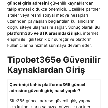
güncel giriş adresini
güvenilir kaynaklardan
takip etmesi oldukça önemlidir. Özellikle partner
siteler veya resmi sosyal medya hesapları
üzerinden paylaşılan bağlantılar, kullanıcıların
doğru siteye ulaşmasını sağlar. Sonuç olarak
Bu
platform365 ve BTK arasındaki ilişki
, internet
erişimi ile ilgili teknik bir süreçtir ve platform
kullanıcılarına hizmet sunmaya devam eder.
Tipobet365e Güvenilir
Kaynaklardan Giriş
Çevrimiçi bahis platformu365 güncel
adresine güvenli giriş nasıl yapılır?
Site365 güncel adrese güvenli giriş yapmak
için kullanıcıların yalnızca güvenilir partner