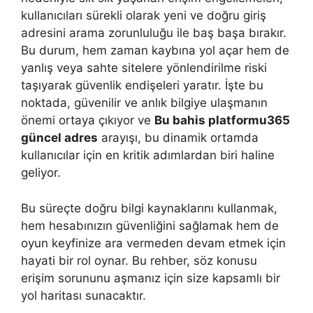
kullanıcıları sürekli olarak yeni ve doğru giriş
adresini arama zorunluluğu ile baş başa bırakır.
Bu durum, hem zaman kaybına yol açar hem de
yanlış veya sahte sitelere yönlendirilme riski
taşıyarak güvenlik endişeleri yaratır. İşte bu
noktada, güvenilir ve anlık bilgiye ulaşmanın
önemi ortaya çıkıyor ve
Bu bahis platformu365
güncel adres
arayışı, bu dinamik ortamda
kullanıcılar için en kritik adımlardan biri haline
geliyor.
Bu süreçte doğru bilgi kaynaklarını kullanmak,
hem hesabınızın güvenliğini sağlamak hem de
oyun keyfinize ara vermeden devam etmek için
hayati bir rol oynar. Bu rehber, söz konusu
erişim sorununu aşmanız için size kapsamlı bir
yol haritası sunacaktır.