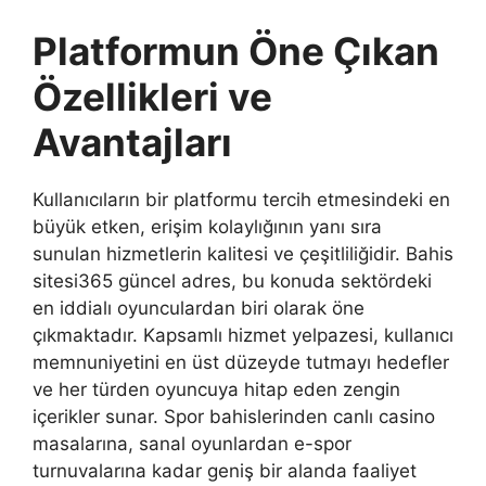
Platformun Öne Çıkan
Özellikleri ve
Avantajları
Kullanıcıların bir platformu tercih etmesindeki en
büyük etken, erişim kolaylığının yanı sıra
sunulan hizmetlerin kalitesi ve çeşitliliğidir. Bahis
sitesi365 güncel adres, bu konuda sektördeki
en iddialı oyunculardan biri olarak öne
çıkmaktadır. Kapsamlı hizmet yelpazesi, kullanıcı
memnuniyetini en üst düzeyde tutmayı hedefler
ve her türden oyuncuya hitap eden zengin
içerikler sunar. Spor bahislerinden canlı casino
masalarına, sanal oyunlardan e-spor
turnuvalarına kadar geniş bir alanda faaliyet