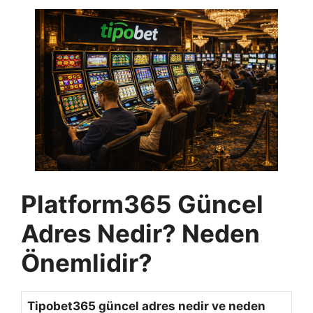
Platform365 Güncel
Adres Nedir? Neden
Önemlidir?
Tipobet365 güncel adres nedir ve neden