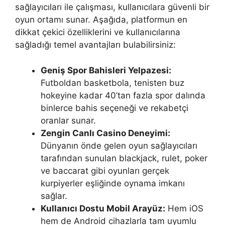
sağlayıcıları ile çalışması, kullanıcılara güvenli bir
oyun ortamı sunar. Aşağıda, platformun en
dikkat çekici özelliklerini ve kullanıcılarına
sağladığı temel avantajları bulabilirsiniz:
Geniş Spor Bahisleri Yelpazesi:
Futboldan basketbola, tenisten buz
hokeyine kadar 40’tan fazla spor dalında
binlerce bahis seçeneği ve rekabetçi
oranlar sunar.
Zengin Canlı Casino Deneyimi:
Dünyanın önde gelen oyun sağlayıcıları
tarafından sunulan blackjack, rulet, poker
ve baccarat gibi oyunları gerçek
kurpiyerler eşliğinde oynama imkanı
sağlar.
Kullanıcı Dostu Mobil Arayüz:
Hem iOS
hem de Android cihazlarla tam uyumlu