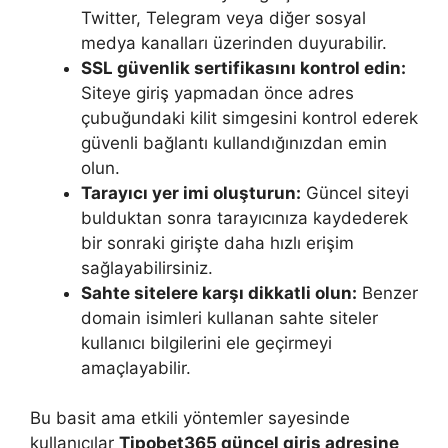
Twitter, Telegram veya diğer sosyal
medya kanalları üzerinden duyurabilir.
SSL güvenlik sertifikasını kontrol edin:
Siteye giriş yapmadan önce adres
çubuğundaki kilit simgesini kontrol ederek
güvenli bağlantı kullandığınızdan emin
olun.
Tarayıcı yer imi oluşturun:
Güncel siteyi
bulduktan sonra tarayıcınıza kaydederek
bir sonraki girişte daha hızlı erişim
sağlayabilirsiniz.
Sahte sitelere karşı dikkatli olun:
Benzer
domain isimleri kullanan sahte siteler
kullanıcı bilgilerini ele geçirmeyi
amaçlayabilir.
Bu basit ama etkili yöntemler sayesinde
kullanıcılar
Tipobet365 güncel giriş adresine