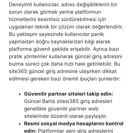
Deneyimli kullanıcılar, adres değişikliklerini bir
sorun olarak görmek yerine platformun
hizmetlerini kesintisiz sürdürebilmesi için
uygulanan teknik bir çözüm olarak değerlendirir.
Bu yaklaşım sayesinde kullanıcılar panik
yapmadan doğru kaynaklardan bilgi alarak
platforma güvenli şekilde erişebilir. Ayrıca bazı
pratik yöntemler kullanarak güncel giriş adresini
bulma süreci çok daha hızlı hale getirilebilir. Bu
site365 güncel giriş adresine ulaşırken dikkat
edilmesi gereken bazı önemli ipuçları şunlardır:
Güvenilir partner siteleri takip edin:
Güncel Bahis sitesi365 giriş adresleri
genellikle güvenilir partner web
sitelerinde düzenli olarak paylaşılır.
Resmi sosyal medya hesaplarını kontrol
edin:
Platformlar yeni giriş adreslerini