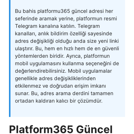
Bu bahis platformu365 güncel adresi her
seferinde aramak yerine, platformun resmi
Telegram kanalına katılın. Telegram
kanalları, anlık bildirim özelliği sayesinde
adres değişikliği olduğu anda size yeni linki
ulaştırır. Bu, hem en hızlı hem de en güvenli
yöntemlerden biridir. Ayrıca, platformun
mobil uygulamasını kullanma seçeneğini de
değerlendirebilirsiniz. Mobil uygulamalar
genellikle adres değişikliklerinden
etkilenmez ve doğrudan erişim imkanı
sunar. Bu, adres arama derdini tamamen
ortadan kaldıran kalıcı bir çözümdür.
Platform365 Güncel