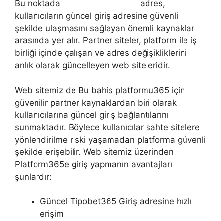
Bu noktada
Tipobet365 güncel
adres,
kullanıcıların güncel giriş adresine güvenli
şekilde ulaşmasını sağlayan önemli kaynaklar
arasında yer alır. Partner siteler, platform ile iş
birliği içinde çalışan ve adres değişikliklerini
anlık olarak güncelleyen web siteleridir.
Web sitemiz de Bu bahis platformu365 için
güvenilir partner kaynaklardan biri olarak
kullanıcılarına güncel giriş bağlantılarını
sunmaktadır. Böylece kullanıcılar sahte sitelere
yönlendirilme riski yaşamadan platforma güvenli
şekilde erişebilir. Web sitemiz üzerinden
Platform365e giriş yapmanın avantajları
şunlardır:
Güncel Tipobet365 Giriş adresine hızlı
erişim