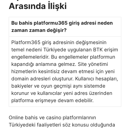
Arasında İlişki
Bu bahis platformu365 giriş adresi neden
zaman zaman değişir?
Platform365 giriş adresinin değişmesinin
temel nedeni Türkiyede uygulanan BTK erişim
engellemeleridir. Bu engellemeler platformun
kapandığı anlamına gelmez. Site yönetimi
hizmetlerin kesintisiz devam etmesi için yeni
domain adresleri oluşturur. Kullanıcı hesapları,
bakiyeler ve oyun geçmişi aynı sistemde
korunur ve kullanıcılar yeni adres üzerinden
platforma erişmeye devam edebilir.
Online bahis ve casino platformlarının
Türkiyedeki faaliyetleri söz konusu olduğunda