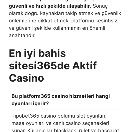
güvenli ve hızlı şekilde ulaşabilir
. Sonuç
olarak doğru kaynakları takip etmek ve güvenlik
önlemlerine dikkat etmek, platformu kesintisiz
ve güvenli şekilde kullanmanın en önemli
anahtarıdır.
En iyi bahis
sitesi365de Aktif
Casino
Bu platform365 casino hizmetleri hangi
oyunları içerir?
Tipobet365 casino bölümü slot oyunları,
masa oyunları ve canlı casino seçenekleri
sunar. Kullanıcılar blackjack, rulet ve baccarat