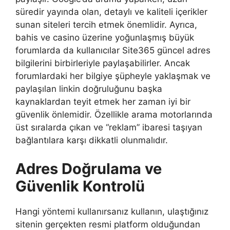
süredir yayında olan, detaylı ve kaliteli içerikler
sunan siteleri tercih etmek önemlidir. Ayrıca,
bahis ve casino üzerine yoğunlaşmış büyük
forumlarda da kullanıcılar Site365 güncel adres
bilgilerini birbirleriyle paylaşabilirler. Ancak
forumlardaki her bilgiye şüpheyle yaklaşmak ve
paylaşılan linkin doğruluğunu başka
kaynaklardan teyit etmek her zaman iyi bir
güvenlik önlemidir. Özellikle arama motorlarında
üst sıralarda çıkan ve “reklam” ibaresi taşıyan
bağlantılara karşı dikkatli olunmalıdır.
Adres Doğrulama ve
Güvenlik Kontrolü
Hangi yöntemi kullanırsanız kullanın, ulaştığınız
sitenin gerçekten resmi platform olduğundan