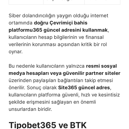
Siber dolandırıcılığın yaygın olduğu internet
ortamında
doğru Çevrimiçi bahis
platformu365 güncel adresini kullanmak
,
kullanıcıların hesap bilgilerinin ve finansal
verilerinin korunması açısından kritik bir rol
oynar.
Bu nedenle kullanıcıların yalnızca
resmi sosyal
medya hesapları veya güvenilir partner siteler
üzerinden paylaşılan bağlantıları takip etmesi
önerilir. Sonuç olarak
Site365 güncel adres
,
kullanıcıların platforma güvenli, hızlı ve kesintisiz
şekilde erişmesini sağlayan en önemli
unsurlardan biridir.
Tipobet365 ve BTK