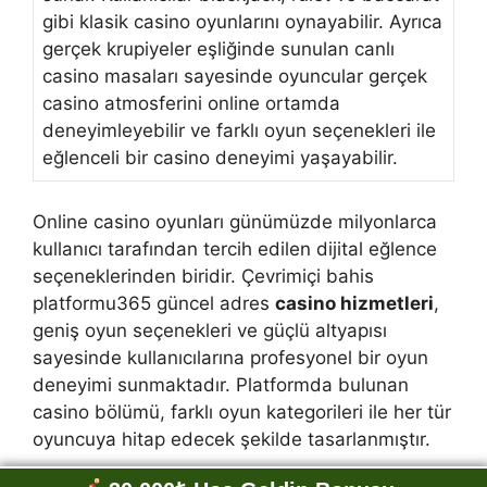
gibi klasik casino oyunlarını oynayabilir. Ayrıca
gerçek krupiyeler eşliğinde sunulan canlı
casino masaları sayesinde oyuncular gerçek
casino atmosferini online ortamda
deneyimleyebilir ve farklı oyun seçenekleri ile
eğlenceli bir casino deneyimi yaşayabilir.
Online casino oyunları günümüzde milyonlarca
kullanıcı tarafından tercih edilen dijital eğlence
seçeneklerinden biridir. Çevrimiçi bahis
platformu365 güncel adres
casino hizmetleri
,
geniş oyun seçenekleri ve güçlü altyapısı
sayesinde kullanıcılarına profesyonel bir oyun
deneyimi sunmaktadır. Platformda bulunan
casino bölümü, farklı oyun kategorileri ile her tür
oyuncuya hitap edecek şekilde tasarlanmıştır.