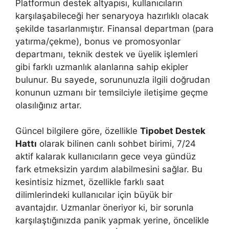
Platformun destek altyapısı, kullanıcıların
karşılaşabileceği her senaryoya hazırlıklı olacak
şekilde tasarlanmıştır. Finansal departman (para
yatırma/çekme), bonus ve promosyonlar
departmanı, teknik destek ve üyelik işlemleri
gibi farklı uzmanlık alanlarına sahip ekipler
bulunur. Bu sayede, sorununuzla ilgili doğrudan
konunun uzmanı bir temsilciyle iletişime geçme
olasılığınız artar.
Güncel bilgilere göre, özellikle
Tipobet Destek
Hattı
olarak bilinen canlı sohbet birimi, 7/24
aktif kalarak kullanıcıların gece veya gündüz
fark etmeksizin yardım alabilmesini sağlar. Bu
kesintisiz hizmet, özellikle farklı saat
dilimlerindeki kullanıcılar için büyük bir
avantajdır. Uzmanlar öneriyor ki, bir sorunla
karşılaştığınızda panik yapmak yerine, öncelikle