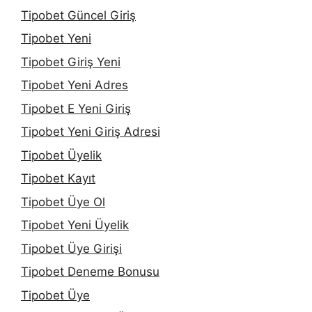
Tipobet Güncel Giriş
Tipobet Yeni
Tipobet Giriş Yeni
Tipobet Yeni Adres
Tipobet E Yeni Giriş
Tipobet Yeni Giriş Adresi
Tipobet Üyelik
Tipobet Kayıt
Tipobet Üye Ol
Tipobet Yeni Üyelik
Tipobet Üye Girişi
Tipobet Deneme Bonusu
Tipobet Üye