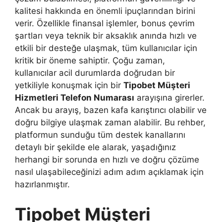
kalitesi hakkında en önemli ipuçlarından birini
verir. Özellikle finansal işlemler, bonus çevrim
şartları veya teknik bir aksaklık anında hızlı ve
etkili bir desteğe ulaşmak, tüm kullanıcılar için
kritik bir öneme sahiptir. Çoğu zaman,
kullanıcılar acil durumlarda doğrudan bir
yetkiliyle konuşmak için bir
Tipobet Müşteri
Hizmetleri Telefon Numarası
arayışına girerler.
Ancak bu arayış, bazen kafa karıştırıcı olabilir ve
doğru bilgiye ulaşmak zaman alabilir. Bu rehber,
platformun sunduğu tüm destek kanallarını
detaylı bir şekilde ele alarak, yaşadığınız
herhangi bir sorunda en hızlı ve doğru çözüme
nasıl ulaşabileceğinizi adım adım açıklamak için
hazırlanmıştır.
Tipobet Müşteri