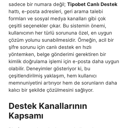
sadece bir numara değil;
Tipobet Canlı Destek
hattı, e-posta adresleri, geri arama talebi
formları ve sosyal medya kanalları gibi çok
çeşitli seçenekler çıkar. Bu sistemin önemi,
kullanıcının her türlü sorununa özel, en uygun
çözüm yolunu sunabilmesidir. Örneğin, acil bir
şifre sorunu için canlı destek en hızlı
yöntemken, belge gönderimi gerektiren bir
kimlik doğrulama işlemi için e-posta daha uygun
olabilir. Deneyimler gösteriyor ki, bu
çeşitlendirilmiş yaklaşım, hem kullanıcı
memnuniyetini artırıyor hem de sorunların daha
kalıcı bir şekilde çözülmesini sağlıyor.
Destek Kanallarının
Kapsamı