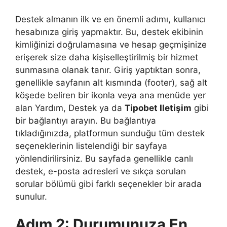
Destek almanın ilk ve en önemli adımı, kullanıcı
hesabınıza giriş yapmaktır. Bu, destek ekibinin
kimliğinizi doğrulamasına ve hesap geçmişinize
erişerek size daha kişiselleştirilmiş bir hizmet
sunmasına olanak tanır. Giriş yaptıktan sonra,
genellikle sayfanın alt kısmında (footer), sağ alt
köşede beliren bir ikonla veya ana menüde yer
alan Yardım, Destek ya da
Tipobet Iletişim
gibi
bir bağlantıyı arayın. Bu bağlantıya
tıkladığınızda, platformun sunduğu tüm destek
seçeneklerinin listelendiği bir sayfaya
yönlendirilirsiniz. Bu sayfada genellikle canlı
destek, e-posta adresleri ve sıkça sorulan
sorular bölümü gibi farklı seçenekler bir arada
sunulur.
Adım 2: Durumunuza En