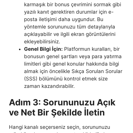
karmaşık bir bonus çevrimini sormak gibi
yazılı kanıt gerektiren durumlar için e-
posta iletişimi daha uygundur. Bu
yöntemle sorununuzu tüm detaylarıyla
açıklayabilir ve ilgili ekran görüntülerini
ekleyebilirsiniz.
Genel Bilgi İçin:
Platformun kuralları, bir
bonusun genel şartları veya para yatırma
limitleri gibi genel konular hakkında bilgi
almak için öncelikle Sıkça Sorulan Sorular
(SSS) bölümünü kontrol etmek size
zaman kazandırabilir.
Adım 3: Sorununuzu Açık
ve Net Bir Şekilde İletin
Hangi kanalı seçerseniz seçin, sorununuzu