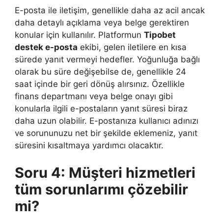
E-posta ile iletişim, genellikle daha az acil ancak
daha detaylı açıklama veya belge gerektiren
konular için kullanılır. Platformun
Tipobet
destek e-posta
ekibi, gelen iletilere en kısa
sürede yanıt vermeyi hedefler. Yoğunluğa bağlı
olarak bu süre değişebilse de, genellikle 24
saat içinde bir geri dönüş alırsınız. Özellikle
finans departmanı veya belge onayı gibi
konularla ilgili e-postaların yanıt süresi biraz
daha uzun olabilir. E-postanıza kullanıcı adınızı
ve sorununuzu net bir şekilde eklemeniz, yanıt
süresini kısaltmaya yardımcı olacaktır.
Soru 4: Müşteri hizmetleri
tüm sorunlarımı çözebilir
mi?