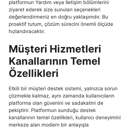
platformun Yardım veya İletişim bölümlerini
ziyaret ederek size sunulan seçenekleri
değerlendirmeniz en doğru yaklaşımdır. Bu
proaktif tutum, çözüm sürecini önemli ölçüde
hızlandıracaktır.
Müşteri Hizmetleri
Kanallarının Temel
Özellikleri
Etkili bir müşteri destek sistemi, yalnızca sorun
çözmekle kalmaz, aynı zamanda kullanıcıların
platforma olan güvenini ve sadakatini de
pekiştirir. Platformun sunduğu destek
kanallarının temel özellikleri, kullanıcı deneyimini
merkeze alan modern bir anlayışla