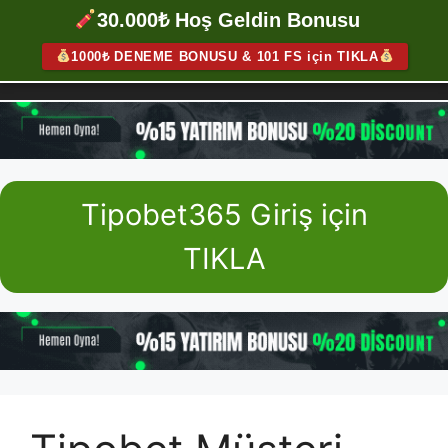
İçeriğe
30.000₺ Hoş Geldin Bonusu
atla
Menü
1000₺ DENEME BONUSU & 101 FS için TIKLA
Tipobet365 Giriş için
TIKLA