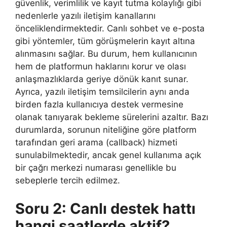
güvenlik, verimlilik ve kayıt tutma kolaylığı gibi
nedenlerle yazılı iletişim kanallarını
önceliklendirmektedir. Canlı sohbet ve e-posta
gibi yöntemler, tüm görüşmelerin kayıt altına
alınmasını sağlar. Bu durum, hem kullanıcının
hem de platformun haklarını korur ve olası
anlaşmazlıklarda geriye dönük kanıt sunar.
Ayrıca, yazılı iletişim temsilcilerin aynı anda
birden fazla kullanıcıya destek vermesine
olanak tanıyarak bekleme sürelerini azaltır. Bazı
durumlarda, sorunun niteliğine göre platform
tarafından geri arama (callback) hizmeti
sunulabilmektedir, ancak genel kullanıma açık
bir çağrı merkezi numarası genellikle bu
sebeplerle tercih edilmez.
Soru 2: Canlı destek hattı
hangi saatlerde aktif?