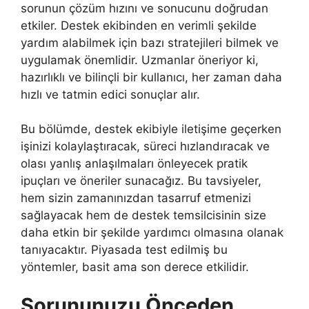
sorunun çözüm hızını ve sonucunu doğrudan
etkiler. Destek ekibinden en verimli şekilde
yardım alabilmek için bazı stratejileri bilmek ve
uygulamak önemlidir. Uzmanlar öneriyor ki,
hazırlıklı ve bilinçli bir kullanıcı, her zaman daha
hızlı ve tatmin edici sonuçlar alır.
Bu bölümde, destek ekibiyle iletişime geçerken
işinizi kolaylaştıracak, süreci hızlandıracak ve
olası yanlış anlaşılmaları önleyecek pratik
ipuçları ve öneriler sunacağız. Bu tavsiyeler,
hem sizin zamanınızdan tasarruf etmenizi
sağlayacak hem de destek temsilcisinin size
daha etkin bir şekilde yardımcı olmasına olanak
tanıyacaktır. Piyasada test edilmiş bu
yöntemler, basit ama son derece etkilidir.
Sorununuzu Önceden