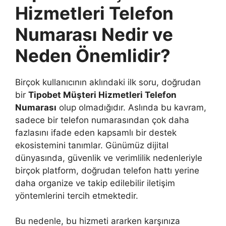
Hizmetleri Telefon
Numarası Nedir ve
Neden Önemlidir?
Birçok kullanıcının aklındaki ilk soru, doğrudan
bir
Tipobet Müşteri Hizmetleri Telefon
Numarası
olup olmadığıdır. Aslında bu kavram,
sadece bir telefon numarasından çok daha
fazlasını ifade eden kapsamlı bir destek
ekosistemini tanımlar. Günümüz dijital
dünyasında, güvenlik ve verimlilik nedenleriyle
birçok platform, doğrudan telefon hattı yerine
daha organize ve takip edilebilir iletişim
yöntemlerini tercih etmektedir.
Bu nedenle, bu hizmeti ararken karşınıza