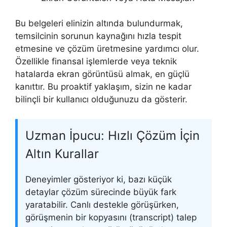
Bu belgeleri elinizin altında bulundurmak,
temsilcinin sorunun kaynağını hızla tespit
etmesine ve çözüm üretmesine yardımcı olur.
Özellikle finansal işlemlerde veya teknik
hatalarda ekran görüntüsü almak, en güçlü
kanıttır. Bu proaktif yaklaşım, sizin ne kadar
bilinçli bir kullanıcı olduğunuzu da gösterir.
Uzman İpucu: Hızlı Çözüm İçin
Altın Kurallar
Deneyimler gösteriyor ki, bazı küçük
detaylar çözüm sürecinde büyük fark
yaratabilir. Canlı destekle görüşürken,
görüşmenin bir kopyasını (transcript) talep