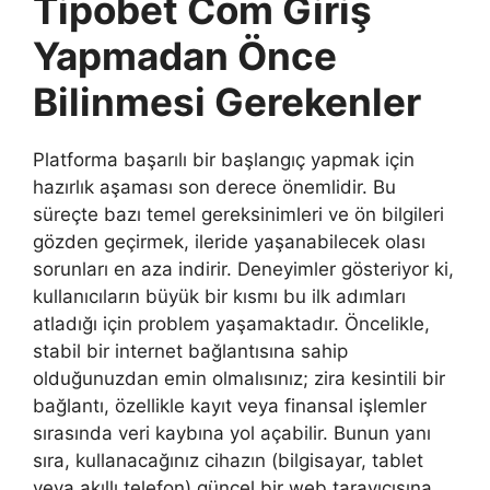
Tipobet Com Giriş
Yapmadan Önce
Bilinmesi Gerekenler
Platforma başarılı bir başlangıç yapmak için
hazırlık aşaması son derece önemlidir. Bu
süreçte bazı temel gereksinimleri ve ön bilgileri
gözden geçirmek, ileride yaşanabilecek olası
sorunları en aza indirir. Deneyimler gösteriyor ki,
kullanıcıların büyük bir kısmı bu ilk adımları
atladığı için problem yaşamaktadır. Öncelikle,
stabil bir internet bağlantısına sahip
olduğunuzdan emin olmalısınız; zira kesintili bir
bağlantı, özellikle kayıt veya finansal işlemler
sırasında veri kaybına yol açabilir. Bunun yanı
sıra, kullanacağınız cihazın (bilgisayar, tablet
veya akıllı telefon) güncel bir web tarayıcısına