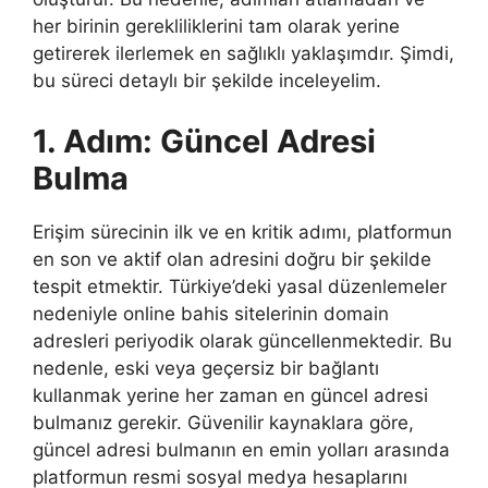
her birinin gerekliliklerini tam olarak yerine
getirerek ilerlemek en sağlıklı yaklaşımdır. Şimdi,
bu süreci detaylı bir şekilde inceleyelim.
1. Adım: Güncel Adresi
Bulma
Erişim sürecinin ilk ve en kritik adımı, platformun
en son ve aktif olan adresini doğru bir şekilde
tespit etmektir. Türkiye’deki yasal düzenlemeler
nedeniyle online bahis sitelerinin domain
adresleri periyodik olarak güncellenmektedir. Bu
nedenle, eski veya geçersiz bir bağlantı
kullanmak yerine her zaman en güncel adresi
bulmanız gerekir. Güvenilir kaynaklara göre,
güncel adresi bulmanın en emin yolları arasında
platformun resmi sosyal medya hesaplarını