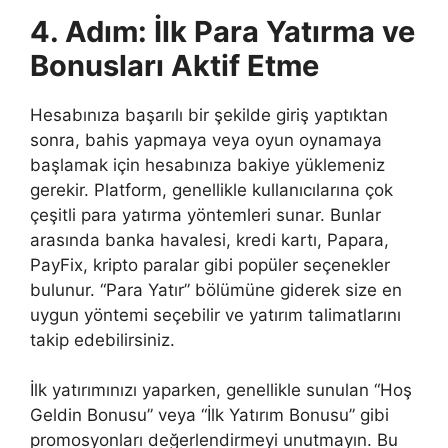
4. Adım: İlk Para Yatırma ve
Bonusları Aktif Etme
Hesabınıza başarılı bir şekilde giriş yaptıktan
sonra, bahis yapmaya veya oyun oynamaya
başlamak için hesabınıza bakiye yüklemeniz
gerekir. Platform, genellikle kullanıcılarına çok
çeşitli para yatırma yöntemleri sunar. Bunlar
arasında banka havalesi, kredi kartı, Papara,
PayFix, kripto paralar gibi popüler seçenekler
bulunur. “Para Yatır” bölümüne giderek size en
uygun yöntemi seçebilir ve yatırım talimatlarını
takip edebilirsiniz.
İlk yatırımınızı yaparken, genellikle sunulan “Hoş
Geldin Bonusu” veya “İlk Yatırım Bonusu” gibi
promosyonları değerlendirmeyi unutmayın. Bu