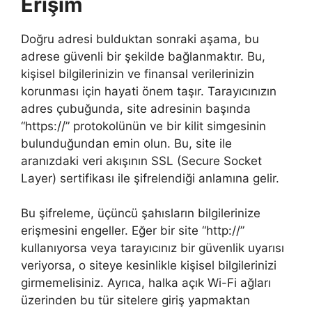
Erişim
Doğru adresi bulduktan sonraki aşama, bu
adrese güvenli bir şekilde bağlanmaktır. Bu,
kişisel bilgilerinizin ve finansal verilerinizin
korunması için hayati önem taşır. Tarayıcınızın
adres çubuğunda, site adresinin başında
“https://” protokolünün ve bir kilit simgesinin
bulunduğundan emin olun. Bu, site ile
aranızdaki veri akışının SSL (Secure Socket
Layer) sertifikası ile şifrelendiği anlamına gelir.
Bu şifreleme, üçüncü şahısların bilgilerinize
erişmesini engeller. Eğer bir site “http://”
kullanıyorsa veya tarayıcınız bir güvenlik uyarısı
veriyorsa, o siteye kesinlikle kişisel bilgilerinizi
girmemelisiniz. Ayrıca, halka açık Wi-Fi ağları
üzerinden bu tür sitelere giriş yapmaktan