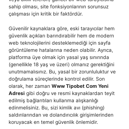
sahip olması, site fonksiyonlarının sorunsuz
çalışması için kritik bir faktördür.
Güvenilir kaynaklara göre, eski tarayıcılar hem
güvenlik açıkları barındırabilir hem de modern
web teknolojilerini desteklemediği için sayfa
görüntüleme hatalarına neden olabilir. Ayrıca,
platforma üye olmak için yasal yaş sınırında
(genellikle 18 yaş ve üzeri) olmanız gerektiğini
unutmamalısınız. Bu, yasal bir zorunluluktur ve
doğrulama süreçlerinde kontrol edilir. Son
olarak, her zaman
Www Tipobet Com Yeni
Adresi
gibi doğru ve resmi kaynaklardan teyit
edilmiş bağlantıları kullanma alışkanlığı
edinmelisiniz. Bu, sizi kimlik avı (phishing)
saldırılarından ve dolandırıcılık girişimlerinden
koruyacak en temel güvenlik önlemidir.