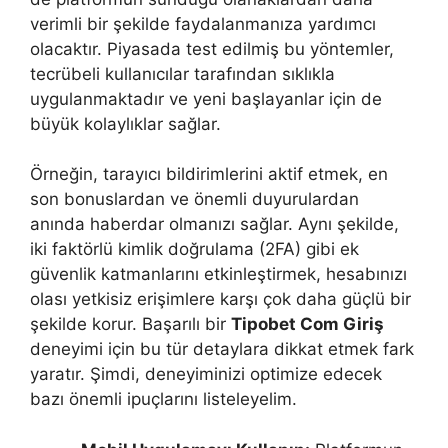
verimli bir şekilde faydalanmanıza yardımcı
olacaktır. Piyasada test edilmiş bu yöntemler,
tecrübeli kullanıcılar tarafından sıklıkla
uygulanmaktadır ve yeni başlayanlar için de
büyük kolaylıklar sağlar.
Örneğin, tarayıcı bildirimlerini aktif etmek, en
son bonuslardan ve önemli duyurulardan
anında haberdar olmanızı sağlar. Aynı şekilde,
iki faktörlü kimlik doğrulama (2FA) gibi ek
güvenlik katmanlarını etkinleştirmek, hesabınızı
olası yetkisiz erişimlere karşı çok daha güçlü bir
şekilde korur. Başarılı bir
Tipobet Com Giriş
deneyimi için bu tür detaylara dikkat etmek fark
yaratır. Şimdi, deneyiminizi optimize edecek
bazı önemli ipuçlarını listeleyelim.