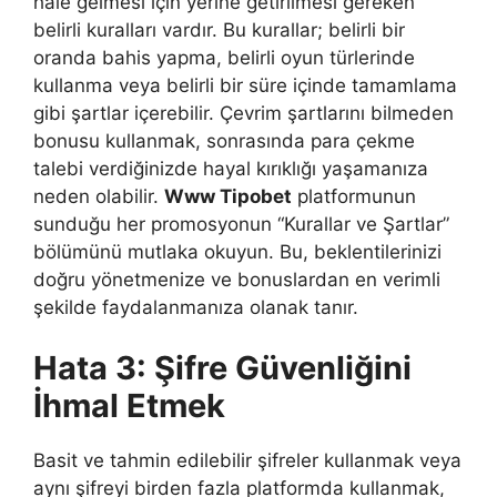
hale gelmesi için yerine getirilmesi gereken
belirli kuralları vardır. Bu kurallar; belirli bir
oranda bahis yapma, belirli oyun türlerinde
kullanma veya belirli bir süre içinde tamamlama
gibi şartlar içerebilir. Çevrim şartlarını bilmeden
bonusu kullanmak, sonrasında para çekme
talebi verdiğinizde hayal kırıklığı yaşamanıza
neden olabilir.
Www Tipobet
platformunun
sunduğu her promosyonun “Kurallar ve Şartlar”
bölümünü mutlaka okuyun. Bu, beklentilerinizi
doğru yönetmenize ve bonuslardan en verimli
şekilde faydalanmanıza olanak tanır.
Hata 3: Şifre Güvenliğini
İhmal Etmek
Basit ve tahmin edilebilir şifreler kullanmak veya
aynı şifreyi birden fazla platformda kullanmak,