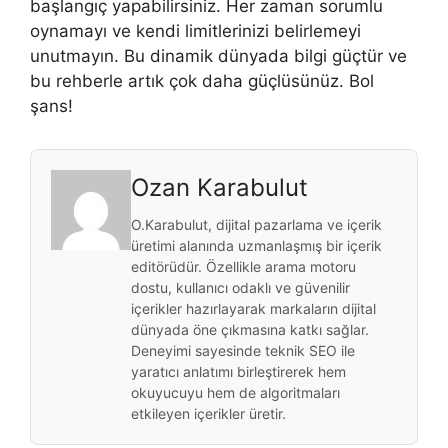
başlangıç yapabilirsiniz. Her zaman sorumlu
oynamayı ve kendi limitlerinizi belirlemeyi
unutmayın. Bu dinamik dünyada bilgi güçtür ve
bu rehberle artık çok daha güçlüsünüz. Bol
şans!
Ozan Karabulut
O.Karabulut, dijital pazarlama ve içerik
üretimi alanında uzmanlaşmış bir içerik
editörüdür. Özellikle arama motoru
dostu, kullanıcı odaklı ve güvenilir
içerikler hazırlayarak markaların dijital
dünyada öne çıkmasına katkı sağlar.
Deneyimi sayesinde teknik SEO ile
yaratıcı anlatımı birleştirerek hem
okuyucuyu hem de algoritmaları
etkileyen içerikler üretir.