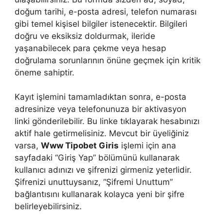
doğum tarihi, e-posta adresi, telefon numarası
gibi temel kişisel bilgiler istenecektir. Bilgileri
doğru ve eksiksiz doldurmak, ileride
yaşanabilecek para çekme veya hesap
doğrulama sorunlarının önüne geçmek için kritik
öneme sahiptir.
Kayıt işlemini tamamladıktan sonra, e-posta
adresinize veya telefonunuza bir aktivasyon
linki gönderilebilir. Bu linke tıklayarak hesabınızı
aktif hale getirmelisiniz. Mevcut bir üyeliğiniz
varsa,
Www Tipobet Giris
işlemi için ana
sayfadaki “Giriş Yap” bölümünü kullanarak
kullanıcı adınızı ve şifrenizi girmeniz yeterlidir.
Şifrenizi unuttuysanız, “Şifremi Unuttum”
bağlantısını kullanarak kolayca yeni bir şifre
belirleyebilirsiniz.