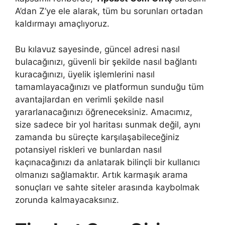
A’dan Z’ye ele alarak, tüm bu sorunları ortadan
kaldırmayı amaçlıyoruz.
Bu kılavuz sayesinde, güncel adresi nasıl
bulacağınızı, güvenli bir şekilde nasıl bağlantı
kuracağınızı, üyelik işlemlerini nasıl
tamamlayacağınızı ve platformun sunduğu tüm
avantajlardan en verimli şekilde nasıl
yararlanacağınızı öğreneceksiniz. Amacımız,
size sadece bir yol haritası sunmak değil, aynı
zamanda bu süreçte karşılaşabileceğiniz
potansiyel riskleri ve bunlardan nasıl
kaçınacağınızı da anlatarak bilinçli bir kullanıcı
olmanızı sağlamaktır. Artık karmaşık arama
sonuçları ve sahte siteler arasında kaybolmak
zorunda kalmayacaksınız.