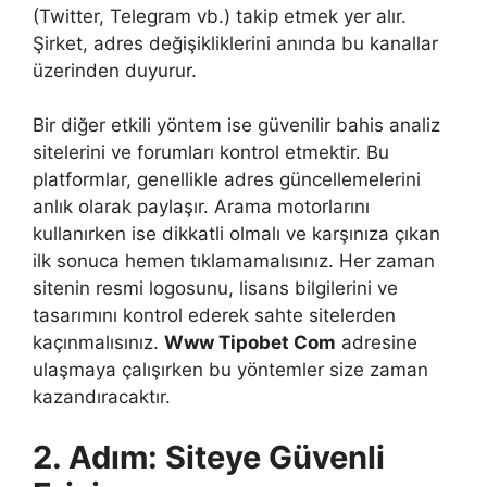
(Twitter, Telegram vb.) takip etmek yer alır.
Şirket, adres değişikliklerini anında bu kanallar
üzerinden duyurur.
Bir diğer etkili yöntem ise güvenilir bahis analiz
sitelerini ve forumları kontrol etmektir. Bu
platformlar, genellikle adres güncellemelerini
anlık olarak paylaşır. Arama motorlarını
kullanırken ise dikkatli olmalı ve karşınıza çıkan
ilk sonuca hemen tıklamamalısınız. Her zaman
sitenin resmi logosunu, lisans bilgilerini ve
tasarımını kontrol ederek sahte sitelerden
kaçınmalısınız.
Www Tipobet Com
adresine
ulaşmaya çalışırken bu yöntemler size zaman
kazandıracaktır.
2. Adım: Siteye Güvenli