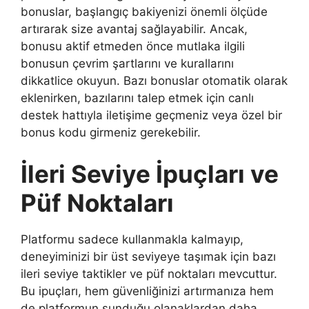
bonuslar, başlangıç bakiyenizi önemli ölçüde
artırarak size avantaj sağlayabilir. Ancak,
bonusu aktif etmeden önce mutlaka ilgili
bonusun çevrim şartlarını ve kurallarını
dikkatlice okuyun. Bazı bonuslar otomatik olarak
eklenirken, bazılarını talep etmek için canlı
destek hattıyla iletişime geçmeniz veya özel bir
bonus kodu girmeniz gerekebilir.
İleri Seviye İpuçları ve
Püf Noktaları
Platformu sadece kullanmakla kalmayıp,
deneyiminizi bir üst seviyeye taşımak için bazı
ileri seviye taktikler ve püf noktaları mevcuttur.
Bu ipuçları, hem güvenliğinizi artırmanıza hem
de platformun sunduğu olanaklardan daha