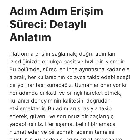
Adım Adım Erişim
Süreci: Detaylı
Anlatım
Platforma erişim sağlamak, doğru adımları
izlediğinizde oldukça basit ve hızlı bir işlemdir.
Bu bölümde, süreci en ince ayrıntısına kadar ele
alarak, her kullanıcının kolayca takip edebileceği
bir yol haritası sunacağız. Uzmanlar öneriyor ki,
her adımda dikkatli ve bilinçli hareket etmek,
kullanıcı deneyiminin kalitesini doğrudan
etkilemektedir. Bu adımları sırasıyla takip
ederek, güvenli ve sorunsuz bir başlangıç
yapabilirsiniz. Her aşama, belirli bir amaca
hizmet eder ve bir sonraki adımın temelini
oluşturur. Bu nedenle, adımları atlamadan ve